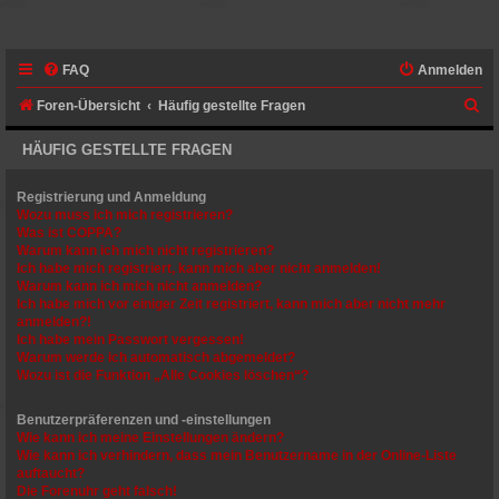
FAQ
Anmelden
S
Foren-Übersicht
Häufig gestellte Fragen
u
HÄUFIG GESTELLTE FRAGEN
c
h
Registrierung und Anmeldung
Wozu muss ich mich registrieren?
e
Was ist COPPA?
Warum kann ich mich nicht registrieren?
Ich habe mich registriert, kann mich aber nicht anmelden!
Warum kann ich mich nicht anmelden?
Ich habe mich vor einiger Zeit registriert, kann mich aber nicht mehr
anmelden?!
Ich habe mein Passwort vergessen!
Warum werde ich automatisch abgemeldet?
Wozu ist die Funktion „Alle Cookies löschen“?
Benutzerpräferenzen und -einstellungen
Wie kann ich meine Einstellungen ändern?
Wie kann ich verhindern, dass mein Benutzername in der Online-Liste
auftaucht?
Die Forenuhr geht falsch!