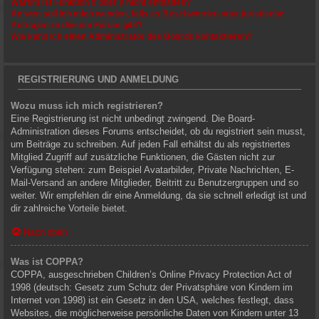
Warum ist Funktion x oder y nicht enthalten?
An wen soll ich mich wenden, falls es Beschwerden oder juristische
Anfragen zu diesem Forum gibt?
Wie kann ich einen Administrator des Boards kontaktieren?
REGISTRIERUNG UND ANMELDUNG
Wozu muss ich mich registrieren?
Eine Registrierung ist nicht unbedingt zwingend. Die Board-
Administration dieses Forums entscheidet, ob du registriert sein musst,
um Beiträge zu schreiben. Auf jeden Fall erhältst du als registriertes
Mitglied Zugriff auf zusätzliche Funktionen, die Gästen nicht zur
Verfügung stehen: zum Beispiel Avatarbilder, Private Nachrichten, E-
Mail-Versand an andere Mitglieder, Beitritt zu Benutzergruppen und so
weiter. Wir empfehlen dir eine Anmeldung, da sie schnell erledigt ist und
dir zahlreiche Vorteile bietet.
Nach oben
Was ist COPPA?
COPPA, ausgeschrieben Children’s Online Privacy Protection Act of
1998 (deutsch: Gesetz zum Schutz der Privatsphäre von Kindern im
Internet von 1998) ist ein Gesetz in den USA, welches festlegt, dass
Websites, die möglicherweise persönliche Daten von Kindern unter 13