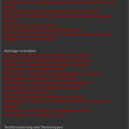
Ich habe die Zeitzone eingestellt, aber die Forenuhr geht immer noch
falsch!
Meine Sprache steht auf diesem Board nicht zur Auswahl!
Was sind das für Bilder, die bei meinem Benutzernamen angezeigt
werden?
Wie verwende ich einen Avatar?
Was ist mein Rang und wie kann ich ihn ändern?
Wenn ich bei einem Benutzer auf den E-Mail-Link klicke, werde ich
aufgefordert, mich anzumelden.
Beiträge schreiben
Wie erstelle ich ein neues Thema oder eine Antwort?
Wie kann ich einen Beitrag bearbeiten oder löschen?
Wie kann ich meinem Beitrag eine Signatur anfügen?
Wie kann ich eine Umfrage erstellen?
Wieso kann ich nicht mehr Antwortmöglichkeiten erstellen?
Wie bearbeite oder lösche ich eine Umfrage?
Warum kann ich auf bestimmte Foren nicht zugreifen?
Weshalb kann ich keine Dateianhänge anfügen?
Weshalb wurde ich verwarnt?
Wie kann ich Beiträge den Moderatoren melden?
Was bewirkt die „Speichern“-Schaltfläche beim Schreiben eines
Beitrags?
Warum muss mein Beitrag erst freigegeben werden?
Wie markiere ich ein Thema als neu?
Textformatierung und Thementypen