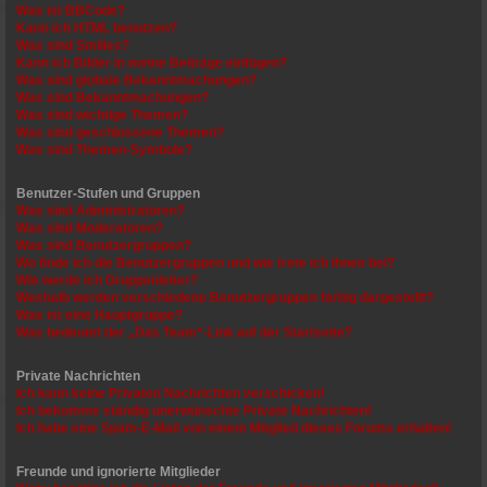
Was ist BBCode?
Kann ich HTML benutzen?
Was sind Smilies?
Kann ich Bilder in meine Beiträge einfügen?
Was sind globale Bekanntmachungen?
Was sind Bekanntmachungen?
Was sind wichtige Themen?
Was sind geschlossene Themen?
Was sind Themen-Symbole?
Benutzer-Stufen und Gruppen
Was sind Administratoren?
Was sind Moderatoren?
Was sind Benutzergruppen?
Wo finde ich die Benutzergruppen und wie trete ich ihnen bei?
Wie werde ich Gruppenleiter?
Weshalb werden verschiedene Benutzergruppen farbig dargestellt?
Was ist eine Hauptgruppe?
Was bedeutet der „Das Team“-Link auf der Startseite?
Private Nachrichten
Ich kann keine Privaten Nachrichten verschicken!
Ich bekomme ständig unerwünschte Private Nachrichten!
Ich habe eine Spam-E-Mail von einem Mitglied dieses Forums erhalten!
Freunde und ignorierte Mitglieder