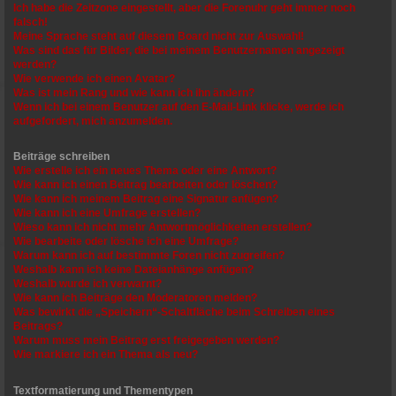
Ich habe die Zeitzone eingestellt, aber die Forenuhr geht immer noch
falsch!
Meine Sprache steht auf diesem Board nicht zur Auswahl!
Was sind das für Bilder, die bei meinem Benutzernamen angezeigt
werden?
Wie verwende ich einen Avatar?
Was ist mein Rang und wie kann ich ihn ändern?
Wenn ich bei einem Benutzer auf den E-Mail-Link klicke, werde ich
aufgefordert, mich anzumelden.
Beiträge schreiben
Wie erstelle ich ein neues Thema oder eine Antwort?
Wie kann ich einen Beitrag bearbeiten oder löschen?
Wie kann ich meinem Beitrag eine Signatur anfügen?
Wie kann ich eine Umfrage erstellen?
Wieso kann ich nicht mehr Antwortmöglichkeiten erstellen?
Wie bearbeite oder lösche ich eine Umfrage?
Warum kann ich auf bestimmte Foren nicht zugreifen?
Weshalb kann ich keine Dateianhänge anfügen?
Weshalb wurde ich verwarnt?
Wie kann ich Beiträge den Moderatoren melden?
Was bewirkt die „Speichern“-Schaltfläche beim Schreiben eines
Beitrags?
Warum muss mein Beitrag erst freigegeben werden?
Wie markiere ich ein Thema als neu?
Textformatierung und Thementypen