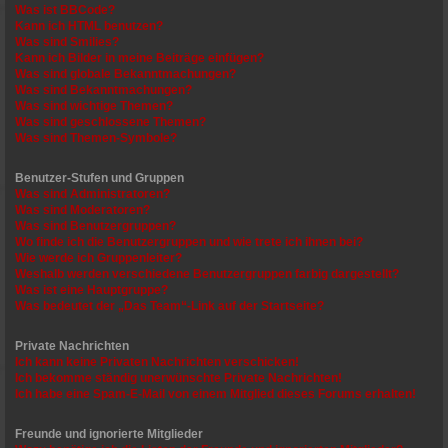
Was ist BBCode?
Kann ich HTML benutzen?
Was sind Smilies?
Kann ich Bilder in meine Beiträge einfügen?
Was sind globale Bekanntmachungen?
Was sind Bekanntmachungen?
Was sind wichtige Themen?
Was sind geschlossene Themen?
Was sind Themen-Symbole?
Benutzer-Stufen und Gruppen
Was sind Administratoren?
Was sind Moderatoren?
Was sind Benutzergruppen?
Wo finde ich die Benutzergruppen und wie trete ich ihnen bei?
Wie werde ich Gruppenleiter?
Weshalb werden verschiedene Benutzergruppen farbig dargestellt?
Was ist eine Hauptgruppe?
Was bedeutet der „Das Team“-Link auf der Startseite?
Private Nachrichten
Ich kann keine Privaten Nachrichten verschicken!
Ich bekomme ständig unerwünschte Private Nachrichten!
Ich habe eine Spam-E-Mail von einem Mitglied dieses Forums erhalten!
Freunde und ignorierte Mitglieder