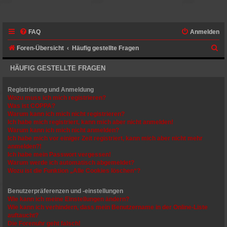
FAQ
Anmelden
S
Foren-Übersicht
Häufig gestellte Fragen
u
HÄUFIG GESTELLTE FRAGEN
c
h
Registrierung und Anmeldung
Wozu muss ich mich registrieren?
e
Was ist COPPA?
Warum kann ich mich nicht registrieren?
Ich habe mich registriert, kann mich aber nicht anmelden!
Warum kann ich mich nicht anmelden?
Ich habe mich vor einiger Zeit registriert, kann mich aber nicht mehr
anmelden?!
Ich habe mein Passwort vergessen!
Warum werde ich automatisch abgemeldet?
Wozu ist die Funktion „Alle Cookies löschen“?
Benutzerpräferenzen und -einstellungen
Wie kann ich meine Einstellungen ändern?
Wie kann ich verhindern, dass mein Benutzername in der Online-Liste
auftaucht?
Die Forenuhr geht falsch!