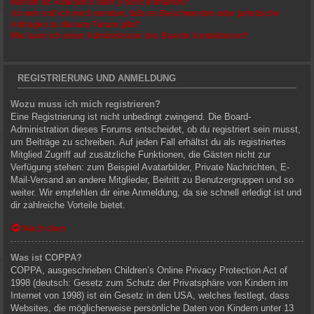
Warum ist Funktion x oder y nicht enthalten?
An wen soll ich mich wenden, falls es Beschwerden oder juristische
Anfragen zu diesem Forum gibt?
Wie kann ich einen Administrator des Boards kontaktieren?
REGISTRIERUNG UND ANMELDUNG
Wozu muss ich mich registrieren?
Eine Registrierung ist nicht unbedingt zwingend. Die Board-
Administration dieses Forums entscheidet, ob du registriert sein musst,
um Beiträge zu schreiben. Auf jeden Fall erhältst du als registriertes
Mitglied Zugriff auf zusätzliche Funktionen, die Gästen nicht zur
Verfügung stehen: zum Beispiel Avatarbilder, Private Nachrichten, E-
Mail-Versand an andere Mitglieder, Beitritt zu Benutzergruppen und so
weiter. Wir empfehlen dir eine Anmeldung, da sie schnell erledigt ist und
dir zahlreiche Vorteile bietet.
Nach oben
Was ist COPPA?
COPPA, ausgeschrieben Children’s Online Privacy Protection Act of
1998 (deutsch: Gesetz zum Schutz der Privatsphäre von Kindern im
Internet von 1998) ist ein Gesetz in den USA, welches festlegt, dass
Websites, die möglicherweise persönliche Daten von Kindern unter 13