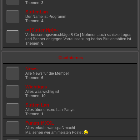
Themen:
2
SuttenLan
Der Name ist Programm
Themen:
4
-=[SuttenHp]=-
Verbesserungsvorschläge & Co | Nehmen auch schicke Logos
und Banner entgegen Vorraussetzung ist das Blut entahlten ist
Themen:
6
ClanInternes
News
Alle News für die Member
Themen:
6
Wichtiges
Alles was wichtig ist
Themen:
10
Sutten Lan
Alles über unsere Lan Partys
Themen:
1
Funstuff XXL
Alles erlaubt was spaß macht...
Mal sehen wer am meisten Postet