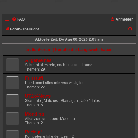
FAQ
Anmelden
S
Foren-Übersicht
u
Aktuelle Zeit: Do Aug 06, 2026 2:05 am
c
SuttenForum | Für alle die Langeweile haben
h
Allgemeines
e
Schreibt alles rein, nach Lust und Laune
Themen:
29
Funstuff
Hier kommt alles rein,was witzig ist
Themen:
27
UT2k4News
Skandale , Matches , Blamagen , Ut2k4-Infos
Themen:
5
Modding
Alles zum und übers Modding
Themen:
2
PcHelp!
Kompetente hilfe der User =D