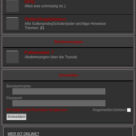
Dirty
Alles was schmutzig ist ;)
SuttenAngelsIntern
Alle Suttenprobs|Schoten|oder wichtige Hinweise
Themen:
21
Abstimmungen
Fullmember ?
Abstimmungen über die Tryouts
Anmelden
Benutzername:
Passwort:
Ich habe mein Passwort vergessen
Angemeldet bleiben
WER IST ONLINE?