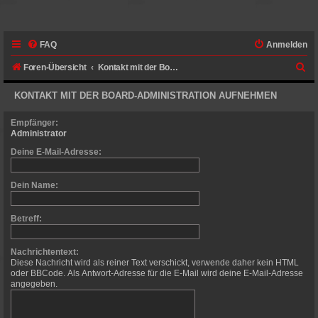
FAQ
Anmelden
S
Foren-Übersicht
Kontakt mit der Board-Administration aufnehmen
u
KONTAKT MIT DER BOARD-ADMINISTRATION AUFNEHMEN
c
h
Empfänger:
Administrator
e
Deine E-Mail-Adresse:
Dein Name:
Betreff:
Nachrichtentext:
Diese Nachricht wird als reiner Text verschickt, verwende daher kein HTML
oder BBCode. Als Antwort-Adresse für die E-Mail wird deine E-Mail-Adresse
angegeben.