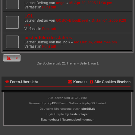
Letzter Beitrag von
angel
«
Mi Apr 20, 2005 11:36 pm
Verfasst in
Funstuff
LOL
Letzter Beitrag von
OCBC~BloodDevil
«
Di Jan 04, 2005 9:29
pm
Verfasst in
Funstuff
bester Film des Jahres
Letzter Beitrag von
the_holk
«
Mo Dez 06, 2004 7:44 pm
Verfasst in
Funstuff
Die Suche ergab 21 Treffer • Seite
1
von
1
Foren-Übersicht
Kontakt
Alle Cookies löschen
Alle Zeiten sind
UTC+01:00
Powered by
phpBB
® Forum Software © phpBB Limited
Deutsche Übersetzung durch
phpBB.de
Style Graphit
by Tastenplayer
Datenschutz
|
Nutzungsbedingungen