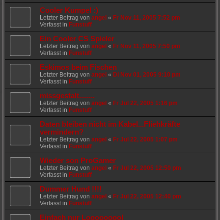
Cooler Kumpel :)
Letzter Beitrag von
angel
«
Fr Nov 11, 2005 7:52 pm
Verfasst in
Funstuff
Ein Cooler CS Spieler
Letzter Beitrag von
angel
«
Fr Nov 11, 2005 7:50 pm
Verfasst in
Funstuff
Eskimos beim Fischen
Letzter Beitrag von
angel
«
Di Nov 01, 2005 9:10 pm
Verfasst in
Funstuff
missgestalt........
Letzter Beitrag von
angel
«
Fr Jul 22, 2005 1:16 pm
Verfasst in
Funstuff
Daten bleiben nicht im Kabel...Fliehkräfte
vermindern?
Letzter Beitrag von
angel
«
Fr Jul 22, 2005 1:07 pm
Verfasst in
Funstuff
Wieder son ProGamer
Letzter Beitrag von
angel
«
Fr Jul 22, 2005 12:50 pm
Verfasst in
Funstuff
Dummer Hund !!!!
Letzter Beitrag von
angel
«
Fr Jul 22, 2005 12:40 pm
Verfasst in
Funstuff
Einfach nur Looooooool