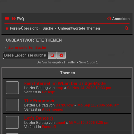
FAQ
Anmelden
S
Foren-Übersicht
Suche
Unbeantwortete Themen
u
UNBEANTWORTETE THEMEN
c
Zur erweiterten Suche
h
Suche
Erweiterte Suche
e
Die Suche ergab 21 Treffer • Seite
1
von
1
Themen
kein Internet im WLan bei Bridge-Mode
Letzter Beitrag von
cmp
«
Sa Nov 14, 2020 10:33 pm
Verfasst in
PcHelp!
The Fragmovie
Letzter Beitrag von
DarkCroW
«
Mo Sep 11, 2006 5:46 am
Verfasst in
Allgemeines
Let's Dance :)
Letzter Beitrag von
angel
«
Mi Mai 10, 2006 8:35 pm
Verfasst in
Funstuff