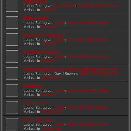
Webcamfun
Letzter Beitrag von
Der_Kaiser
«
Sa Jan 21, 2006 9:18 pm
Verfasst in
Funstuff
Mitbieten !!!
Letzter Beitrag von
angel
«
Sa Jan 07, 2006 8:38 pm
Verfasst in
Funstuff
Ein cooler Gangster
Letzter Beitrag von
angel
«
Sa Jan 07, 2006 8:36 pm
Verfasst in
Funstuff
Ein Paar Crashes
Letzter Beitrag von
angel
«
Sa Jan 07, 2006 8:33 pm
Verfasst in
Funstuff
Web template by http://www.deluxe-planet.net
Letzter Beitrag von
David Brown
«
So Dez 25, 2005 9:26 am
Verfasst in
Allgemeines
Werbung
Letzter Beitrag von
angel
«
Mi Nov 23, 2005 11:31 pm
Verfasst in
Funstuff
>>> lol <<<
Letzter Beitrag von
angel
«
Di Nov 15, 2005 7:11 pm
Verfasst in
Allgemeines
Früh übt sich ...
Letzter Beitrag von
angel
«
Di Nov 15, 2005 6:24 pm
Verfasst in
Allgemeines