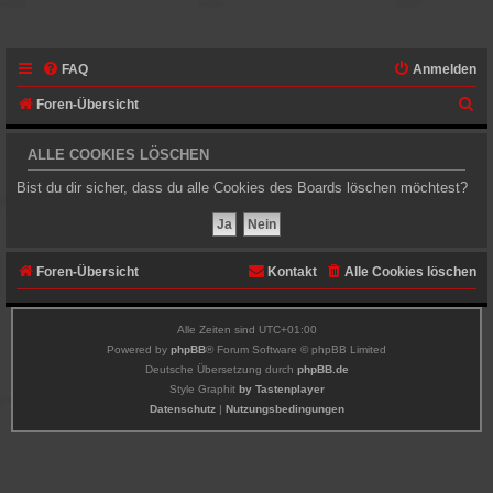
FAQ
Anmelden
S
Foren-Übersicht
u
ALLE COOKIES LÖSCHEN
c
Bist du dir sicher, dass du alle Cookies des Boards löschen möchtest?
h
e
Foren-Übersicht
Kontakt
Alle Cookies löschen
Alle Zeiten sind
UTC+01:00
Powered by
phpBB
® Forum Software © phpBB Limited
Deutsche Übersetzung durch
phpBB.de
Style Graphit
by Tastenplayer
Datenschutz
|
Nutzungsbedingungen