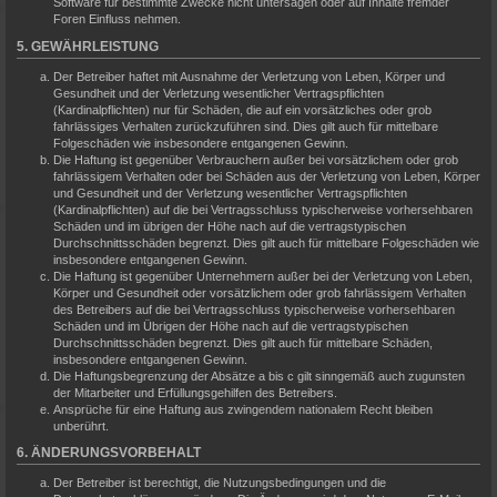
Software für bestimmte Zwecke nicht untersagen oder auf Inhalte fremder
Foren Einfluss nehmen.
5. GEWÄHRLEISTUNG
Der Betreiber haftet mit Ausnahme der Verletzung von Leben, Körper und
Gesundheit und der Verletzung wesentlicher Vertragspflichten
(Kardinalpflichten) nur für Schäden, die auf ein vorsätzliches oder grob
fahrlässiges Verhalten zurückzuführen sind. Dies gilt auch für mittelbare
Folgeschäden wie insbesondere entgangenen Gewinn.
Die Haftung ist gegenüber Verbrauchern außer bei vorsätzlichem oder grob
fahrlässigem Verhalten oder bei Schäden aus der Verletzung von Leben, Körper
und Gesundheit und der Verletzung wesentlicher Vertragspflichten
(Kardinalpflichten) auf die bei Vertragsschluss typischerweise vorhersehbaren
Schäden und im übrigen der Höhe nach auf die vertragstypischen
Durchschnittsschäden begrenzt. Dies gilt auch für mittelbare Folgeschäden wie
insbesondere entgangenen Gewinn.
Die Haftung ist gegenüber Unternehmern außer bei der Verletzung von Leben,
Körper und Gesundheit oder vorsätzlichem oder grob fahrlässigem Verhalten
des Betreibers auf die bei Vertragsschluss typischerweise vorhersehbaren
Schäden und im Übrigen der Höhe nach auf die vertragstypischen
Durchschnittsschäden begrenzt. Dies gilt auch für mittelbare Schäden,
insbesondere entgangenen Gewinn.
Die Haftungsbegrenzung der Absätze a bis c gilt sinngemäß auch zugunsten
der Mitarbeiter und Erfüllungsgehilfen des Betreibers.
Ansprüche für eine Haftung aus zwingendem nationalem Recht bleiben
unberührt.
6. ÄNDERUNGSVORBEHALT
Der Betreiber ist berechtigt, die Nutzungsbedingungen und die