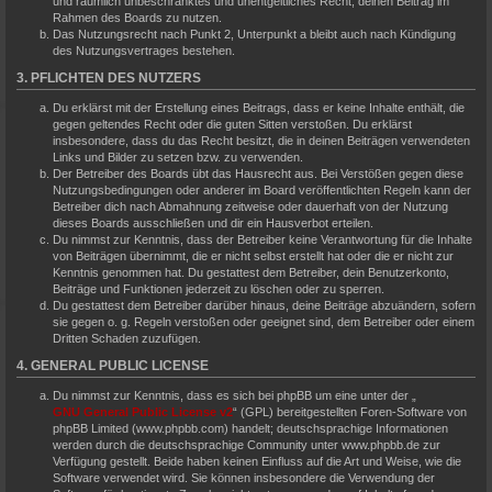
und räumlich unbeschränktes und unentgeltliches Recht, deinen Beitrag im
Rahmen des Boards zu nutzen.
Das Nutzungsrecht nach Punkt 2, Unterpunkt a bleibt auch nach Kündigung
des Nutzungsvertrages bestehen.
3. PFLICHTEN DES NUTZERS
Du erklärst mit der Erstellung eines Beitrags, dass er keine Inhalte enthält, die
gegen geltendes Recht oder die guten Sitten verstoßen. Du erklärst
insbesondere, dass du das Recht besitzt, die in deinen Beiträgen verwendeten
Links und Bilder zu setzen bzw. zu verwenden.
Der Betreiber des Boards übt das Hausrecht aus. Bei Verstößen gegen diese
Nutzungsbedingungen oder anderer im Board veröffentlichten Regeln kann der
Betreiber dich nach Abmahnung zeitweise oder dauerhaft von der Nutzung
dieses Boards ausschließen und dir ein Hausverbot erteilen.
Du nimmst zur Kenntnis, dass der Betreiber keine Verantwortung für die Inhalte
von Beiträgen übernimmt, die er nicht selbst erstellt hat oder die er nicht zur
Kenntnis genommen hat. Du gestattest dem Betreiber, dein Benutzerkonto,
Beiträge und Funktionen jederzeit zu löschen oder zu sperren.
Du gestattest dem Betreiber darüber hinaus, deine Beiträge abzuändern, sofern
sie gegen o. g. Regeln verstoßen oder geeignet sind, dem Betreiber oder einem
Dritten Schaden zuzufügen.
4. GENERAL PUBLIC LICENSE
Du nimmst zur Kenntnis, dass es sich bei phpBB um eine unter der „
GNU General Public License v2
“ (GPL) bereitgestellten Foren-Software von
phpBB Limited (www.phpbb.com) handelt; deutschsprachige Informationen
werden durch die deutschsprachige Community unter www.phpbb.de zur
Verfügung gestellt. Beide haben keinen Einfluss auf die Art und Weise, wie die
Software verwendet wird. Sie können insbesondere die Verwendung der