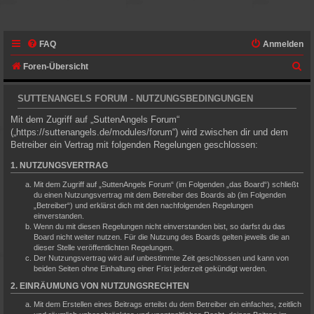
FAQ
Anmelden
S
Foren-Übersicht
u
SUTTENANGELS FORUM - NUTZUNGSBEDINGUNGEN
c
Mit dem Zugriff auf „SuttenAngels Forum“
h
(„https://suttenangels.de/modules/forum“) wird zwischen dir und dem
e
Betreiber ein Vertrag mit folgenden Regelungen geschlossen:
1. NUTZUNGSVERTRAG
Mit dem Zugriff auf „SuttenAngels Forum“ (im Folgenden „das Board“) schließt
du einen Nutzungsvertrag mit dem Betreiber des Boards ab (im Folgenden
„Betreiber“) und erklärst dich mit den nachfolgenden Regelungen
einverstanden.
Wenn du mit diesen Regelungen nicht einverstanden bist, so darfst du das
Board nicht weiter nutzen. Für die Nutzung des Boards gelten jeweils die an
dieser Stelle veröffentlichten Regelungen.
Der Nutzungsvertrag wird auf unbestimmte Zeit geschlossen und kann von
beiden Seiten ohne Einhaltung einer Frist jederzeit gekündigt werden.
2. EINRÄUMUNG VON NUTZUNGSRECHTEN
Mit dem Erstellen eines Beitrags erteilst du dem Betreiber ein einfaches, zeitlich