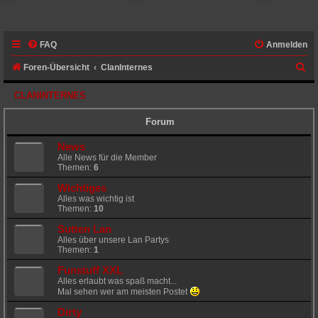
FAQ
Anmelden
S
Foren-Übersicht
ClanInternes
u
CLANINTERNES
c
Forum
h
e
News
Alle News für die Member
Themen:
6
Wichtiges
Alles was wichtig ist
Themen:
10
Sutten Lan
Alles über unsere Lan Partys
Themen:
1
Funstuff XXL
Alles erlaubt was spaß macht...
Mal sehen wer am meisten Postet
Dirty