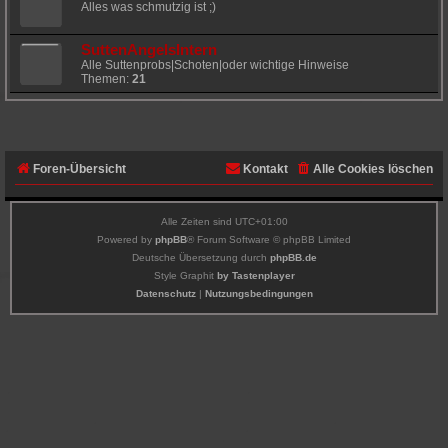
Alles was schmutzig ist ;)
SuttenAngelsIntern
Alle Suttenprobs|Schoten|oder wichtige Hinweise
Themen:
21
Foren-Übersicht
Kontakt
Alle Cookies löschen
Alle Zeiten sind
UTC+01:00
Powered by
phpBB
® Forum Software © phpBB Limited
Deutsche Übersetzung durch
phpBB.de
Style Graphit
by Tastenplayer
Datenschutz
|
Nutzungsbedingungen