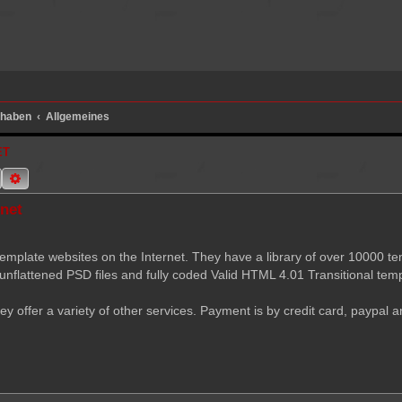
e haben
Allgemeines
ET
Suche
Erweiterte Suche
.net
template websites on the Internet. They have a library of over 10000 t
nflattened PSD files and fully coded Valid HTML 4.01 Transitional temp
ey offer a variety of other services. Payment is by credit card, paypal 