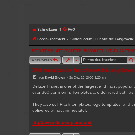
Schnellzugriff
FAQ
Foren-Übersicht
SuttenForum | Für alle die Langeweil
WEB TEMPLATE BY HTTP://WWW.DELUXE-PLANET.N
Antworten
Web template by http://www.deluxe-planet
B
von
David Brown
»
So Dez 25, 2005 9:26 am
e
i
Deluxe Planet is one of the largest and most popular 
t
over 300 per month. Templates are delivered both as u
r
a
g
They also sell Flash templates, logo templates, and th
delivered almost immediately.
http://www.deluxe-planet.net