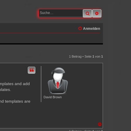
Suche
Erweiterte Suche
Anmelden
1 Beitrag • Seite
1
von
1
emplates and add
lates.
David Brown
and templates are
N
a