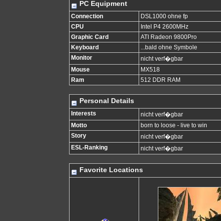
PC Equipment
Connection
DSL1000 ohne fp
CPU
Intel P4 2600MHz
Graphic Card
ATI Radeon 9800Pro
Keyboard
...bald ohne Symbole
Monitor
nicht verf�gbar
Mouse
MX518
Ram
512 DDR RAM
Personal Details
Interests
nicht verf�gbar
Motto
born to loose - live to win
Story
nicht verf�gbar
ESL-Ranking
nicht verf�gbar
Favorite Locations