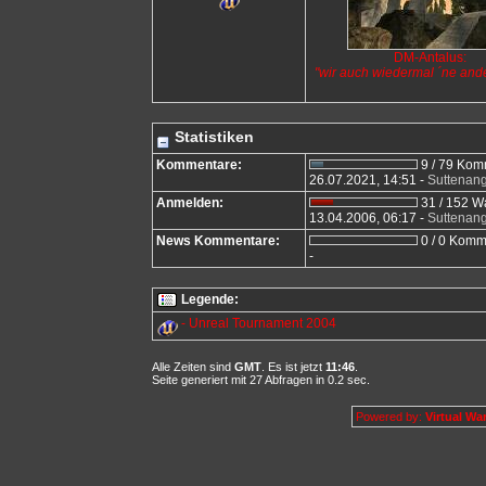
DM-Antalus:
"wir auch wiedermal ´ne ander
Statistiken
Kommentare:
9 / 79 Kom
26.07.2021, 14:51 -
Suttenang
Anmelden:
31 / 152 Wa
13.04.2006, 06:17 -
Suttenan
News Kommentare:
0 / 0 Komm
-
Legende:
- Unreal Tournament 2004
Alle Zeiten sind
GMT
. Es ist jetzt
11:46
.
Seite generiert mit 27 Abfragen in 0.2 sec.
Powered by:
Virtual War