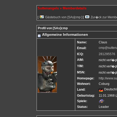
Suttenangels » Memberdetails
[
Gästebuch von [SAs]cmp
] [
Zur�ck zur Memb
Profil von [SAs]cmp
Allgemeine Informationen
Name:
Claus
cmp@sutten
Email:
ICQ:
281295576
AIM:
nicht verf�g
YIM:
nicht verf�g
MSN:
nicht verf�g
Homepage:
http://www.s
Wohnort:
Coburg
Deutsch
Land:
Geburtstag:
11.01.1968 (
Spiele:
Status:
Leader