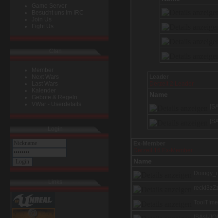
Game Server
Besucht uns im IRC
Join Us
Fight Us
Clan
Member
Next Wars
Last Wars
Kalender
Gebote & Regeln
VWar - Userdetails
Login
Links